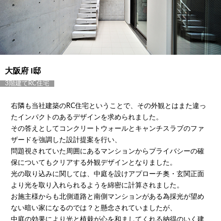
大阪府 I邸
3階建てRC住宅
右隣も当社建築のRC住宅ということで、その外観とはまた違っ
たインパクトのあるデザインを求められました。
その答えとしてコンクリートウォールとキャンチスラブのファ
ザードを強調した設計提案を行い、
問題視されていた周囲にあるマンションからプライバシーの確
保についてもクリアする外観デザインとなりました。
光の取り込みに関しては、中庭を設けアプローチ奥・玄関正面
より光を取り入れられるようを綿密に計算されました。
お施主様からも北側道路と南側マンションがある為採光が望め
ない暗い家になるのでは？と懸念されていましたが、
中庭の効果により光と植栽が心を和ましてくれる納得のいく建