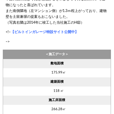
物になったと喜ばれています。
また南側隣地（左マンション側）が1.3ｍ程上がっており、建物
壁を土留兼塀の提案もおこないました。
（写真右隣は2014年に竣工した当社施工のH邸）
<!–
【ビルトインガレージ特設サイト公開中】
–>
＜施工データ＞
敷地面積
175.99㎡
建築面積
118 ㎡
施工床面積
266.28㎡