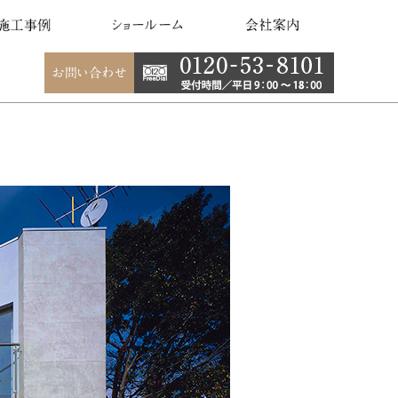
事例
建て住宅
建て住宅
･5階建て住宅
住宅
併用住宅
併用住宅
併用住宅･医院建築
他（事業ビル 他）
デザイン
デザイン
他デザイン
クリート打ち放し
ル貼り
他（塗装 他）
ショールーム
銀座 Interior夢工房
大阪 ドリームプラザ夢工房