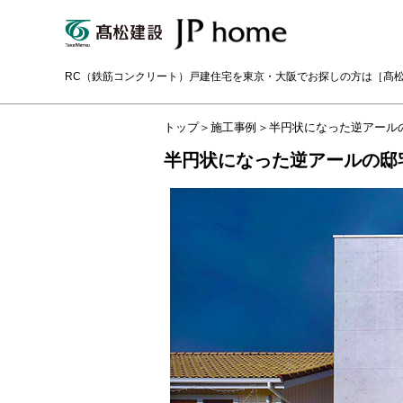
RC（鉄筋コンクリート）戸建住宅を東京・大阪でお探しの方は
［髙
トップ
＞
施工事例
＞
半円状になった逆アール
半円状になった逆アールの邸