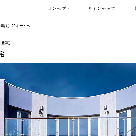
コンセプト
設計力・デザイン力
どの工法より丈夫で長持ち
熟練の技術力
ラインナップ
RC戸建住宅
医院・歯科医院建築
RC併用住宅
施工
2階
3階
4階
専用
賃貸
店舗
医院
その
曲線
直線
その
コン
タイ
その
松建設］
JPホームへ
の邸宅
宅