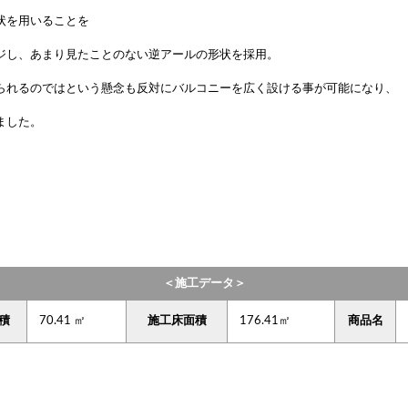
状を用いることを
ジし、あまり見たことのない逆アールの形状を採用。
られるのではという懸念も反対にバルコニーを広く設ける事が可能になり、
ました。
】
＜施工データ＞
積
70.41 ㎡
施工床面積
176.41㎡
商品名