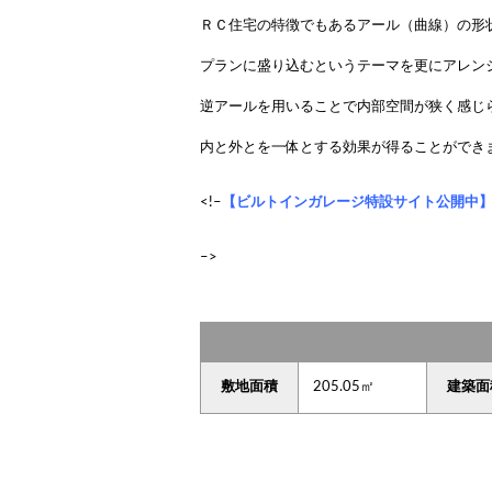
ＲＣ住宅の特徴でもあるアール（曲線）の形
プランに盛り込むというテーマを更にアレン
逆アールを用いることで内部空間が狭く感じ
内と外とを一体とする効果が得ることができ
<!–
【ビルトインガレージ特設サイト公開中
–>
敷地面積
205.05㎡
建築面