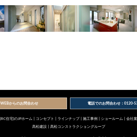
WEBからのお問合わせ
電話でのお問合わせ：0120-53-
RC住宅)のJPホーム
コンセプト
ラインナップ
施工事例
ショールーム
会社
髙松建設
髙松コンストラクショングループ