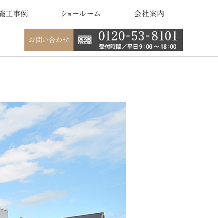
事例
建て住宅
建て住宅
･5階建て住宅
住宅
併用住宅
併用住宅
併用住宅･医院建築
他（事業ビル 他）
デザイン
デザイン
他デザイン
クリート打ち放し
ル貼り
他（塗装 他）
ショールーム
銀座 Interior夢工房
大阪 ドリームプラザ夢工房