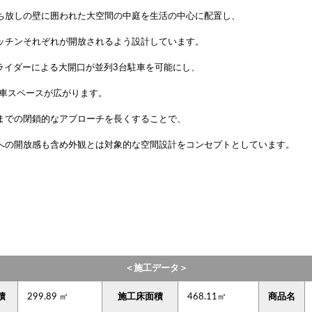
ち放しの壁に囲われた大空間の中庭を生活の中心に配置し、
ッチンそれぞれが開放されるよう設計しています。
スライダーによる大開口が並列3台駐車を可能にし、
駐車スペースが広がります。
までの閉鎖的なアプローチを長くすることで、
への開放感も含め外観とは対象的な空間設計をコンセプトとしています。
】
＜施工データ＞
積
299.89 ㎡
施工床面積
468.11㎡
商品名