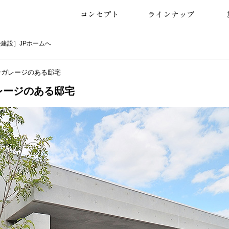
コンセプト
設計力・デザイン力
どの工法より丈夫で長持ち
熟練の技術力
ラインナップ
RC戸建住宅
医院・歯科医院建築
RC併用住宅
施工
2階
3階
4階
専用
賃貸
店舗
医院
その
曲線
直線
その
コン
タイ
その
松建設］
JPホームへ
ンガレージのある邸宅
レージのある邸宅