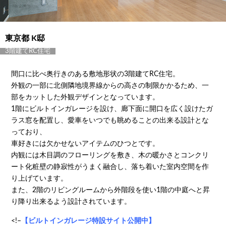
東京都 K邸
3階建てRC住宅
間口に比べ奥行きのある敷地形状の3階建てRC住宅。
外観の一部に北側隣地境界線からの高さの制限かかるため、一
部をカットした外観デザインとなっています。
1階にビルトインガレージを設け、廊下面に開口を広く設けたガ
ラス窓を配置し、愛車をいつでも眺めることの出来る設計とな
っており、
車好きには欠かせないアイテムのひつとです。
内観には木目調のフローリングを敷き、木の暖かさとコンクリ
ート化粧壁の静寂性がうまく融合し、落ち着いた室内空間を作
り上げています。
また、2階のリビングルームから外階段を使い1階の中庭へと昇
り降り出来るよう設計されています。
<!–
【ビルトインガレージ特設サイト公開中】