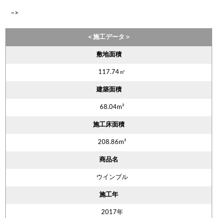
–>
＜施工データ＞
敷地面積
117.74㎡
建築面積
68.04m²
施工床面積
208.86m²
商品名
ウインブル
施工年
2017年